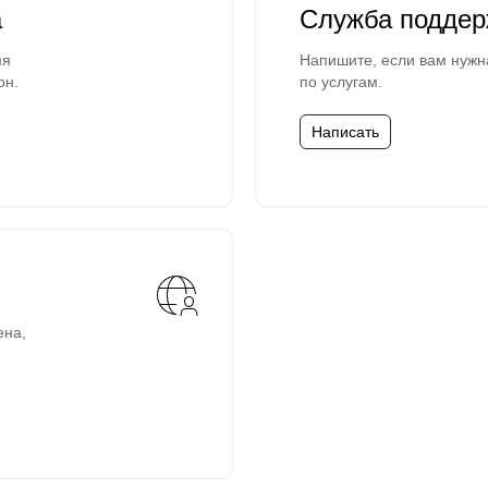
а
Служба поддер
мя
Напишите, если вам нужн
он.
по услугам.
Написать
ена,